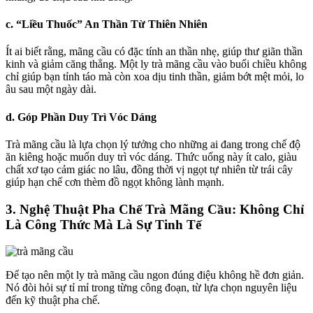
c. “Liều Thuốc” An Thần Từ Thiên Nhiên
Ít ai biết rằng, mãng cầu có đặc tính an thần nhẹ, giúp thư giãn thần
kinh và giảm căng thẳng. Một ly trà mãng cầu vào buổi chiều không
chỉ giúp bạn tỉnh táo mà còn xoa dịu tinh thần, giảm bớt mệt mỏi, lo
âu sau một ngày dài.
d. Góp Phần Duy Trì Vóc Dáng
Trà mãng cầu là lựa chọn lý tưởng cho những ai đang trong chế độ
ăn kiêng hoặc muốn duy trì vóc dáng. Thức uống này ít calo, giàu
chất xơ tạo cảm giác no lâu, đồng thời vị ngọt tự nhiên từ trái cây
giúp hạn chế cơn thèm đồ ngọt không lành mạnh.
3. Nghệ Thuật Pha Chế Trà Mãng Cầu: Không Chỉ
Là Công Thức Mà Là Sự Tinh Tế
Để tạo nên một ly trà mãng cầu ngon đúng điệu không hề đơn giản.
Nó đòi hỏi sự tỉ mỉ trong từng công đoạn, từ lựa chọn nguyên liệu
đến kỹ thuật pha chế.