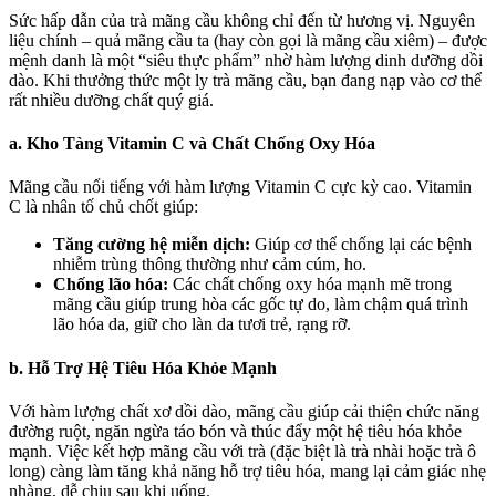
Sức hấp dẫn của trà mãng cầu không chỉ đến từ hương vị. Nguyên
liệu chính – quả mãng cầu ta (hay còn gọi là mãng cầu xiêm) – được
mệnh danh là một “siêu thực phẩm” nhờ hàm lượng dinh dưỡng dồi
dào. Khi thưởng thức một ly trà mãng cầu, bạn đang nạp vào cơ thể
rất nhiều dưỡng chất quý giá.
a. Kho Tàng Vitamin C và Chất Chống Oxy Hóa
Mãng cầu nổi tiếng với hàm lượng Vitamin C cực kỳ cao. Vitamin
C là nhân tố chủ chốt giúp:
Tăng cường hệ miễn dịch:
Giúp cơ thể chống lại các bệnh
nhiễm trùng thông thường như cảm cúm, ho.
Chống lão hóa:
Các chất chống oxy hóa mạnh mẽ trong
mãng cầu giúp trung hòa các gốc tự do, làm chậm quá trình
lão hóa da, giữ cho làn da tươi trẻ, rạng rỡ.
b. Hỗ Trợ Hệ Tiêu Hóa Khỏe Mạnh
Với hàm lượng chất xơ dồi dào, mãng cầu giúp cải thiện chức năng
đường ruột, ngăn ngừa táo bón và thúc đẩy một hệ tiêu hóa khỏe
mạnh. Việc kết hợp mãng cầu với trà (đặc biệt là trà nhài hoặc trà ô
long) càng làm tăng khả năng hỗ trợ tiêu hóa, mang lại cảm giác nhẹ
nhàng, dễ chịu sau khi uống.