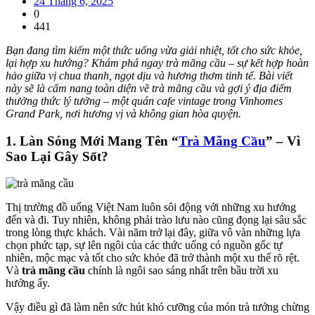
24 Tháng 6, 2025
0
441
Bạn đang tìm kiếm một thức uống vừa giải nhiệt, tốt cho sức khỏe,
lại hợp xu hướng? Khám phá ngay trà mãng cầu – sự kết hợp hoàn
hảo giữa vị chua thanh, ngọt dịu và hương thơm tinh tế. Bài viết
này sẽ là cẩm nang toàn diện về trà mãng cầu và gợi ý địa điểm
thưởng thức lý tưởng – một quán cafe vintage trong Vinhomes
Grand Park, nơi hương vị và không gian hòa quyện.
1. Làn Sóng Mới Mang Tên “
Trà Mãng Cầu
” – Vì
Sao Lại Gây Sốt?
Thị trường đồ uống Việt Nam luôn sôi động với những xu hướng
đến và đi. Tuy nhiên, không phải trào lưu nào cũng đọng lại sâu sắc
trong lòng thực khách. Vài năm trở lại đây, giữa vô vàn những lựa
chọn phức tạp, sự lên ngôi của các thức uống có nguồn gốc tự
nhiên, mộc mạc và tốt cho sức khỏe đã trở thành một xu thế rõ rệt.
Và
trà mãng cầu
chính là ngôi sao sáng nhất trên bầu trời xu
hướng ấy.
Vậy điều gì đã làm nên sức hút khó cưỡng của món trà tưởng chừng