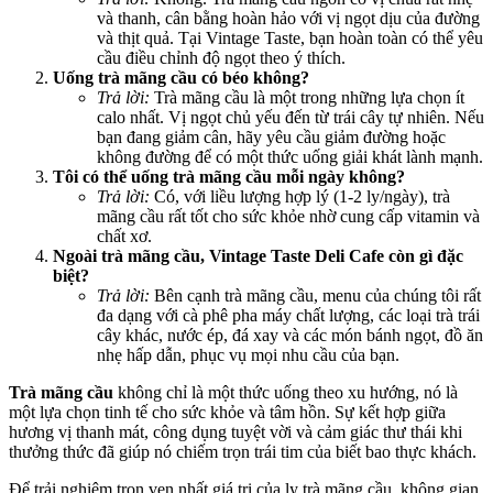
và thanh, cân bằng hoàn hảo với vị ngọt dịu của đường
và thịt quả. Tại Vintage Taste, bạn hoàn toàn có thể yêu
cầu điều chỉnh độ ngọt theo ý thích.
Uống trà mãng cầu có béo không?
Trả lời:
Trà mãng cầu là một trong những lựa chọn ít
calo nhất. Vị ngọt chủ yếu đến từ trái cây tự nhiên. Nếu
bạn đang giảm cân, hãy yêu cầu giảm đường hoặc
không đường để có một thức uống giải khát lành mạnh.
Tôi có thể uống trà mãng cầu mỗi ngày không?
Trả lời:
Có, với liều lượng hợp lý (1-2 ly/ngày), trà
mãng cầu rất tốt cho sức khỏe nhờ cung cấp vitamin và
chất xơ.
Ngoài trà mãng cầu, Vintage Taste Deli Cafe còn gì đặc
biệt?
Trả lời:
Bên cạnh trà mãng cầu, menu của chúng tôi rất
đa dạng với cà phê pha máy chất lượng, các loại trà trái
cây khác, nước ép, đá xay và các món bánh ngọt, đồ ăn
nhẹ hấp dẫn, phục vụ mọi nhu cầu của bạn.
Trà mãng cầu
không chỉ là một thức uống theo xu hướng, nó là
một lựa chọn tinh tế cho sức khỏe và tâm hồn. Sự kết hợp giữa
hương vị thanh mát, công dụng tuyệt vời và cảm giác thư thái khi
thưởng thức đã giúp nó chiếm trọn trái tim của biết bao thực khách.
Để trải nghiệm trọn vẹn nhất giá trị của ly trà mãng cầu, không gian