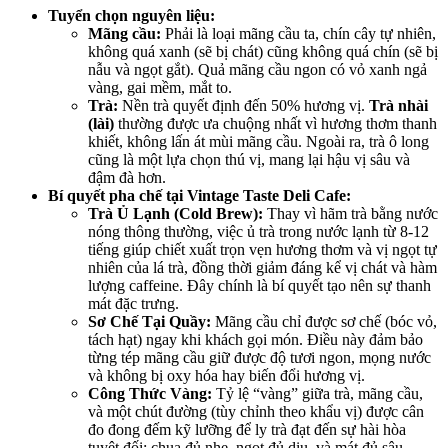
Tuyển chọn nguyên liệu:
Mãng cầu:
Phải là loại mãng cầu ta, chín cây tự nhiên,
không quá xanh (sẽ bị chát) cũng không quá chín (sẽ bị
nẫu và ngọt gắt). Quả mãng cầu ngon có vỏ xanh ngả
vàng, gai mềm, mắt to.
Trà:
Nền trà quyết định đến 50% hương vị.
Trà nhài
(lài)
thường được ưa chuộng nhất vì hương thơm thanh
khiết, không lấn át mùi mãng cầu. Ngoài ra, trà ô long
cũng là một lựa chọn thú vị, mang lại hậu vị sâu và
đậm đà hơn.
Bí quyết pha chế tại Vintage Taste Deli Cafe:
Trà Ủ Lạnh (Cold Brew):
Thay vì hãm trà bằng nước
nóng thông thường, việc ủ trà trong nước lạnh từ 8-12
tiếng giúp chiết xuất trọn vẹn hương thơm và vị ngọt tự
nhiên của lá trà, đồng thời giảm đáng kể vị chát và hàm
lượng caffeine. Đây chính là bí quyết tạo nên sự thanh
mát đặc trưng.
Sơ Chế Tại Quầy:
Mãng cầu chỉ được sơ chế (bóc vỏ,
tách hạt) ngay khi khách gọi món. Điều này đảm bảo
từng tép mãng cầu giữ được độ tươi ngon, mọng nước
và không bị oxy hóa hay biến đổi hương vị.
Công Thức Vàng:
Tỷ lệ “vàng” giữa trà, mãng cầu,
và một chút đường (tùy chỉnh theo khẩu vị) được cân
đo đong đếm kỹ lưỡng để ly trà đạt đến sự hài hòa
tuyệt đối: chua đủ nhẹ, ngọt đủ dịu, và mát đủ sâu.