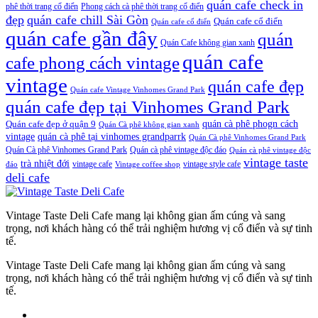
quán cafe check in
phê thời trang cổ điển
Phong cách cà phê thời trang cổ điển
đẹp
quán cafe chill Sài Gòn
Quán cafe cổ điển
Quán cafe cổ điển
quán cafe gần đây
quán
Quán Cafe không gian xanh
quán cafe
cafe phong cách vintage
vintage
quán cafe đẹp
Quán cafe Vintage Vinhomes Grand Park
quán cafe đẹp tại Vinhomes Grand Park
quán cà phê phogn cách
Quán cafe đẹp ở quận 9
Quán Cà phê không gian xanh
vintage
quán cà phê tại vinhomes grandparrk
Quán Cà phê Vinhomes Grand Park
Quán Cà phê Vinhomes Grand Park
Quán cà phê vintage độc đáo
Quán cà phê vintage độc
vintage taste
trà nhiệt đới
vintage cafe
vintage style cafe
đáo
Vintage coffee shop
deli cafe
Vintage Taste Deli Cafe mang lại không gian ấm cúng và sang
trọng, nơi khách hàng có thể trải nghiệm hương vị cổ điển và sự tinh
tế.
Vintage Taste Deli Cafe mang lại không gian ấm cúng và sang
trọng, nơi khách hàng có thể trải nghiệm hương vị cổ điển và sự tinh
tế.