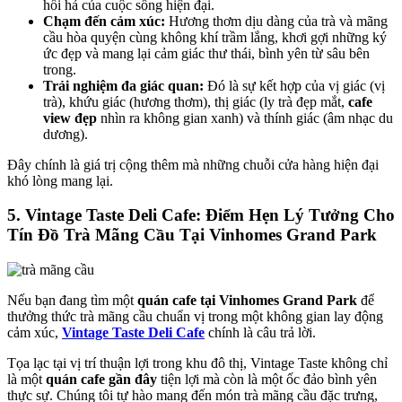
hối hả của cuộc sống hiện đại.
Chạm đến cảm xúc:
Hương thơm dịu dàng của trà và mãng
cầu hòa quyện cùng không khí trầm lắng, khơi gợi những ký
ức đẹp và mang lại cảm giác thư thái, bình yên từ sâu bên
trong.
Trải nghiệm đa giác quan:
Đó là sự kết hợp của vị giác (vị
trà), khứu giác (hương thơm), thị giác (ly trà đẹp mắt,
cafe
view đẹp
nhìn ra không gian xanh) và thính giác (âm nhạc du
dương).
Đây chính là giá trị cộng thêm mà những chuỗi cửa hàng hiện đại
khó lòng mang lại.
5. Vintage Taste Deli Cafe: Điểm Hẹn Lý Tưởng Cho
Tín Đồ Trà Mãng Cầu Tại Vinhomes Grand Park
Nếu bạn đang tìm một
quán cafe tại Vinhomes Grand Park
để
thưởng thức trà mãng cầu chuẩn vị trong một không gian lay động
cảm xúc,
Vintage Taste Deli Cafe
chính là câu trả lời.
Tọa lạc tại vị trí thuận lợi trong khu đô thị, Vintage Taste không chỉ
là một
quán cafe gần đây
tiện lợi mà còn là một ốc đảo bình yên
thực sự. Chúng tôi tự hào mang đến món trà mãng cầu đặc trưng,