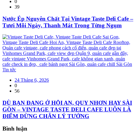
0
39
Nước Ép Nguyên Chất Tại Vintage Taste Deli Cafe –
Tươi Mỗi Ngày, Thanh Mát Trong Từng Ngụm
Tin tức
24 Tháng 6, 2026
0
56
DÙ BẠN ĐANG Ở HỘI AN, QUY NHƠN HAY SÀI
GÒN – VINTAGE TASTE DELI CAFE LUÔN LÀ
ĐIỂM DỪNG CHÂN LÝ TƯỞNG
Bình luận