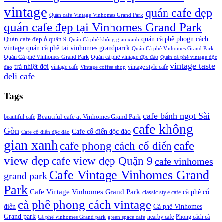
vintage
quán cafe đẹp
Quán cafe Vintage Vinhomes Grand Park
quán cafe đẹp tại Vinhomes Grand Park
quán cà phê phogn cách
Quán cafe đẹp ở quận 9
Quán Cà phê không gian xanh
vintage
quán cà phê tại vinhomes grandparrk
Quán Cà phê Vinhomes Grand Park
Quán Cà phê Vinhomes Grand Park
Quán cà phê vintage độc đáo
Quán cà phê vintage độc
vintage taste
trà nhiệt đới
vintage cafe
vintage style cafe
đáo
Vintage coffee shop
deli cafe
Tags
cafe bánh ngọt Sài
beautiful cafe
Beautiful cafe at Vinhomes Grand Park
cafe không
Gòn
Cafe cổ điển độc đáo
Cafe cổ điển độc đáo
gian xanh
cafe
cafe phong cách cổ điển
view đẹp
cafe view đẹp Quận 9
cafe vinhomes
Cafe Vintage Vinhomes Grand
grand park
Park
Cafe Vintage Vinhomes Grand Park
cà phê cổ
classic style cafe
cà phê phong cách vintage
điển
Cà phê Vinhomes
Grand park
nearby cafe
Phong cách cà
Cà phê Vinhomes Grand park
green space cafe