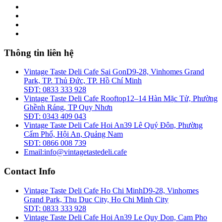
Thông tin liên hệ
Vintage Taste Deli Cafe Sai Gon
D9-28, Vinhomes Grand
Park, TP. Thủ Đức, TP. Hồ Chí Minh
SĐT: 0833 333 928
Vintage Taste Deli Cafe Rooftop
12–14 Hàn Mặc Tử, Phường
Ghềnh Ráng, TP Quy Nhơn
SĐT: 0343 409 043
Vintage Taste Deli Cafe Hoi An
39 Lê Quý Đôn, Phường
Cẩm Phổ, Hội An, Quảng Nam
SĐT: 0866 008 739
Email:
info@vintagetastedeli.cafe
Contact Info
Vintage Taste Deli Cafe Ho Chi Minh
D9-28, Vinhomes
Grand Park, Thu Duc City, Ho Chi Minh City
SDT: 0833 333 928
Vintage Taste Deli Cafe Hoi An
39 Le Quy Don, Cam Pho