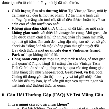
được tạo nên từ chính những triết lý đã nêu ở trên.
Chất lượng làm nên thương hiệu:
Tại Vintage Taste, mỗi ly
trà mãng cầu đều là một tác phẩm. Từ trà nhài ủ lạnh đến
những tép mãng cầu tươi rói, tất cả đều được chuẩn bị với sự
chỉn chu và tâm huyết cao nhất.
Không gian đậm chất thơ:
Chúng tôi đã kiến tạo một
cafe
không gian xanh
với thiết kế vintage ấm cúng. Mỗi góc quán
đều được chăm chút tỉ mỉ, từ những chậu cây xanh mát mắt,
nội thất gỗ trầm, đến ánh đèn vàng dịu nhẹ, tạo nên vô số góc
check-in “sống ảo” và một không gian thư giãn tuyệt đối.
Đây đích thực là một
quán cafe đẹp ở Vinhomes Grand
Park
mà bạn không thể bỏ lỡ.
Đồng hành cùng bạn mọi lúc, mọi nơi:
Không có thời gian
ghé quán? Đừng lo lắng! Trà mãng cầu của Vintage Taste
Deli Cafe luôn sẵn sàng phục vụ bạn qua các ứng dụng giao
hàng hàng đầu như
ShopeeFood, GrabFood, và BeFood
.
Chúng tôi đóng gói cẩn thận trong ly và túi giữ nhiệt, đảm
bảo khi đến tay bạn, ly trà vẫn giữ trọn vẹn sự tươi ngon và
mát lạnh như thưởng thức tại quán.
6. Câu Hỏi Thường Gặp (FAQ) Về Trà Mãng Cầu
Trà mãng cầu có quá chua không?
Trả lời:
Không. Trà mãng cầu ngon có vị chua rất nhẹ