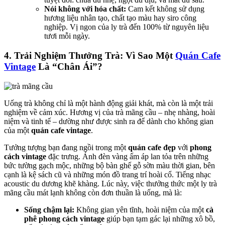
Nói không với hóa chất:
Cam kết không sử dụng
hương liệu nhân tạo, chất tạo màu hay siro công
nghiệp. Vị ngon của ly trà đến 100% từ nguyên liệu
tươi mỗi ngày.
4. Trải Nghiệm Thưởng Trà: Vì Sao Một
Quán Cafe
Vintage
Là “Chân Ái”?
Uống trà không chỉ là một hành động giải khát, mà còn là một trải
nghiệm về cảm xúc. Hương vị của trà mãng cầu – nhẹ nhàng, hoài
niệm và tinh tế – dường như được sinh ra để dành cho không gian
của một
quán cafe vintage
.
Tưởng tượng bạn đang ngồi trong một
quán cafe đẹp
với
phong
cách vintage
đặc trưng. Ánh đèn vàng ấm áp lan tỏa trên những
bức tường gạch mộc, những bộ bàn ghế gỗ sờn màu thời gian, bên
cạnh là kệ sách cũ và những món đồ trang trí hoài cổ. Tiếng nhạc
acoustic du dương khẽ khàng. Lúc này, việc thưởng thức một ly trà
mãng cầu mát lạnh không còn đơn thuần là uống, mà là:
Sống chậm lại:
Không gian yên tĩnh, hoài niệm của một
cà
phê phong cách vintage
giúp bạn tạm gác lại những xô bồ,