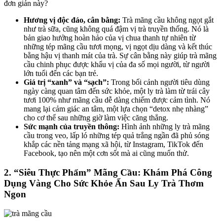
đơn giản này?
Hương vị độc đáo, cân bằng:
Trà mãng cầu không ngọt gắt
như trà sữa, cũng không quá đậm vị trà truyền thống. Nó là
bản giao hưởng hoàn hảo của vị chua thanh tự nhiên từ
những tép mãng cầu tươi mọng, vị ngọt dịu dàng và kết thúc
bằng hậu vị thanh mát của trà. Sự cân bằng này giúp trà mãng
cầu chinh phục được khẩu vị của đa số mọi người, từ người
lớn tuổi đến các bạn trẻ.
Giá trị “xanh” và “sạch”:
Trong bối cảnh người tiêu dùng
ngày càng quan tâm đến sức khỏe, một ly trà làm từ trái cây
tươi 100% như mãng cầu dễ dàng chiếm được cảm tình. Nó
mang lại cảm giác an tâm, một lựa chọn “detox nhẹ nhàng”
cho cơ thể sau những giờ làm việc căng thẳng.
Sức mạnh của truyền thông:
Hình ảnh những ly trà mãng
cầu trong veo, lấp ló những tép quả trắng ngần đã phủ sóng
khắp các nền tảng mạng xã hội, từ Instagram, TikTok đến
Facebook, tạo nên một cơn sốt mà ai cũng muốn thử.
2. “Siêu Thực Phẩm” Mãng Cầu: Khám Phá Công
Dụng Vàng Cho Sức Khỏe Ẩn Sau Ly Trà Thơm
Ngon