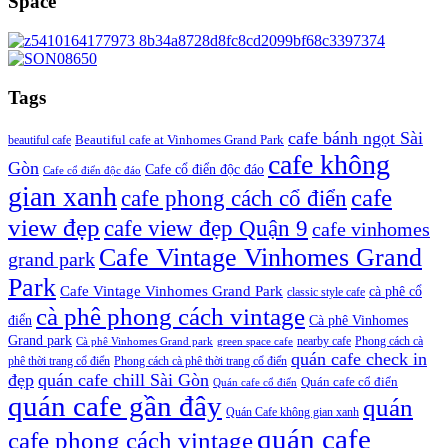
Space
Tags
cafe bánh ngọt Sài
beautiful cafe
Beautiful cafe at Vinhomes Grand Park
cafe không
Gòn
Cafe cổ điển độc đáo
Cafe cổ điển độc đáo
gian xanh
cafe
cafe phong cách cổ điển
view đẹp
cafe view đẹp Quận 9
cafe vinhomes
Cafe Vintage Vinhomes Grand
grand park
Park
Cafe Vintage Vinhomes Grand Park
cà phê cổ
classic style cafe
cà phê phong cách vintage
điển
Cà phê Vinhomes
Grand park
nearby cafe
Phong cách cà
Cà phê Vinhomes Grand park
green space cafe
quán cafe check in
phê thời trang cổ điển
Phong cách cà phê thời trang cổ điển
đẹp
quán cafe chill Sài Gòn
Quán cafe cổ điển
Quán cafe cổ điển
quán cafe gần đây
quán
Quán Cafe không gian xanh
quán cafe
cafe phong cách vintage