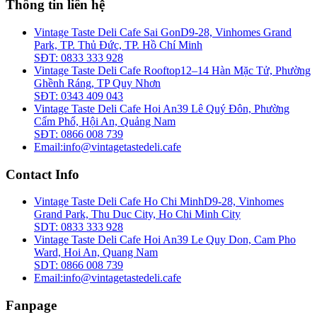
Thông tin liên hệ
Vintage Taste Deli Cafe Sai Gon
D9-28, Vinhomes Grand
Park, TP. Thủ Đức, TP. Hồ Chí Minh
SĐT: 0833 333 928
Vintage Taste Deli Cafe Rooftop
12–14 Hàn Mặc Tử, Phường
Ghềnh Ráng, TP Quy Nhơn
SĐT: 0343 409 043
Vintage Taste Deli Cafe Hoi An
39 Lê Quý Đôn, Phường
Cẩm Phổ, Hội An, Quảng Nam
SĐT: 0866 008 739
Email:
info@vintagetastedeli.cafe
Contact Info
Vintage Taste Deli Cafe Ho Chi Minh
D9-28, Vinhomes
Grand Park, Thu Duc City, Ho Chi Minh City
SDT: 0833 333 928
Vintage Taste Deli Cafe Hoi An
39 Le Quy Don, Cam Pho
Ward, Hoi An, Quang Nam
SDT: 0866 008 739
Email:
info@vintagetastedeli.cafe
Fanpage