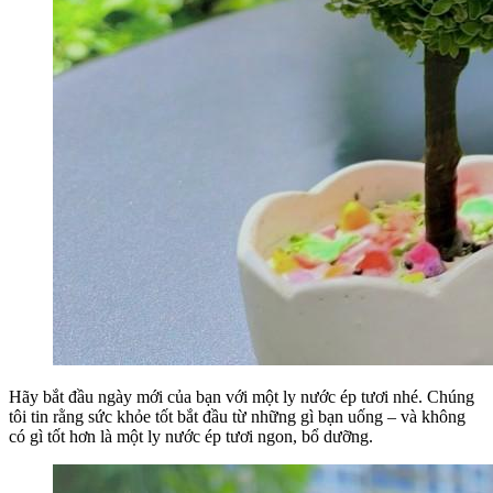
Hãy bắt đầu ngày mới của bạn với một ly nước ép tươi nhé. Chúng
tôi tin rằng sức khỏe tốt bắt đầu từ những gì bạn uống – và không
có gì tốt hơn là một ly nước ép tươi ngon, bổ dưỡng.