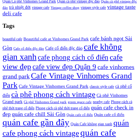
Quán Cà phê Vinhomes Grand Park
Quán cà phê vintage độc đáo
Quán cà phê vintage độc
vintage taste
trà nhiệt đới
vintage cafe
vintage style cafe
đáo
Vintage coffee shop
deli cafe
Tags
cafe bánh ngọt Sài
beautiful cafe
Beautiful cafe at Vinhomes Grand Park
cafe không
Gòn
Cafe cổ điển độc đáo
Cafe cổ điển độc đáo
gian xanh
cafe
cafe phong cách cổ điển
view đẹp
cafe view đẹp Quận 9
cafe vinhomes
Cafe Vintage Vinhomes Grand
grand park
Park
Cafe Vintage Vinhomes Grand Park
cà phê cổ
classic style cafe
cà phê phong cách vintage
điển
Cà phê Vinhomes
Grand park
nearby cafe
Phong cách cà
Cà phê Vinhomes Grand park
green space cafe
quán cafe check in
phê thời trang cổ điển
Phong cách cà phê thời trang cổ điển
đẹp
quán cafe chill Sài Gòn
Quán cafe cổ điển
Quán cafe cổ điển
quán cafe gần đây
quán
Quán Cafe không gian xanh
quán cafe
cafe phong cách vintage