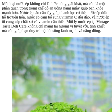
Mỗi loại nước ép không chỉ là thức uống giải khát, mà còn là một
phần quan trọng trong chế độ ăn uống hàng ngày giúp bạn khỏe
mạnh hơn. Nước ép táo cần tây giúp thanh lọc cơ thể, nước ép dứa
hỗ trợ tiêu hóa, nước ép cam bổ sung vitamin C dồi dào, và nước ép
ổi cung cấp chất xơ và vitamin cần thiết. Mỗi ly nước ép tại Vintage
Taste Deli Cafe không chỉ mang lại hương vị tuyệt vời, tinh khiết
mà còn giúp bạn duy trì một lối sống lành mạnh và năng động.