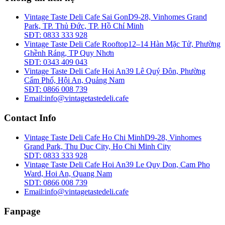
Vintage Taste Deli Cafe Sai Gon
D9-28, Vinhomes Grand
Park, TP. Thủ Đức, TP. Hồ Chí Minh
SĐT: 0833 333 928
Vintage Taste Deli Cafe Rooftop
12–14 Hàn Mặc Tử, Phường
Ghềnh Ráng, TP Quy Nhơn
SĐT: 0343 409 043
Vintage Taste Deli Cafe Hoi An
39 Lê Quý Đôn, Phường
Cẩm Phổ, Hội An, Quảng Nam
SĐT: 0866 008 739
Email:
info@vintagetastedeli.cafe
Contact Info
Vintage Taste Deli Cafe Ho Chi Minh
D9-28, Vinhomes
Grand Park, Thu Duc City, Ho Chi Minh City
SDT: 0833 333 928
Vintage Taste Deli Cafe Hoi An
39 Le Quy Don, Cam Pho
Ward, Hoi An, Quang Nam
SDT: 0866 008 739
Email:
info@vintagetastedeli.cafe
Fanpage