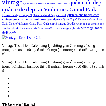
vintage
quán cafe đẹp
Quán cafe Vintage Vinhomes Grand Park
quán cafe đẹp tại Vinhomes Grand Park
quán cà phê phogn cách
Quán cafe đẹp ở quận 9
Quán Cà phê không gian xanh
vintage
quán cà phê tại vinhomes grandparrk
Quán Cà phê Vinhomes Grand Park
Quán Cà phê Vinhomes Grand Park
Quán cà phê vintage độc đáo
Quán cà phê vintage độc
vintage taste
trà nhiệt đới
vintage cafe
vintage style cafe
đáo
Vintage coffee shop
deli cafe
Vintage Taste Deli Cafe mang lại không gian ấm cúng và sang
trọng, nơi khách hàng có thể trải nghiệm hương vị cổ điển và sự tinh
tế.
Vintage Taste Deli Cafe mang lại không gian ấm cúng và sang
trọng, nơi khách hàng có thể trải nghiệm hương vị cổ điển và sự tinh
tế.
Thông tin liên hệ