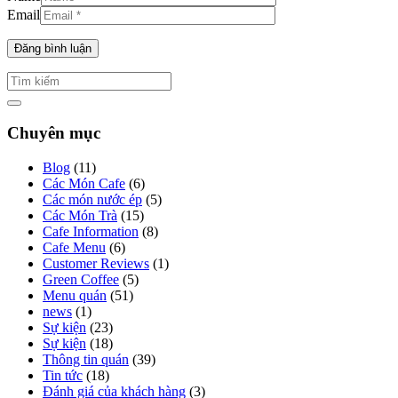
Email
Chuyên mục
Blog
(11)
Các Món Cafe
(6)
Các món nước ép
(5)
Các Món Trà
(15)
Cafe Information
(8)
Cafe Menu
(6)
Customer Reviews
(1)
Green Coffee
(5)
Menu quán
(51)
news
(1)
Sự kiện
(23)
Sự kiện
(18)
Thông tin quán
(39)
Tin tức
(18)
Đánh giá của khách hàng
(3)