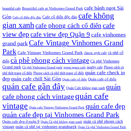
cafe bánh ngọt Sài
beautiful cafe
Beautiful cafe at Vinhomes Grand Park
cafe không
Gòn
Cafe cổ điển độc đáo
Cafe cổ điển độc đáo
gian xanh
cafe
cafe phong cách cổ điển
view đẹp
cafe view đẹp Quận 9
cafe vinhomes
Cafe Vintage Vinhomes Grand
grand park
Park
Cafe Vintage Vinhomes Grand Park
cà phê cổ
classic style cafe
cà phê phong cách vintage
điển
Cà phê Vinhomes
Grand park
nearby cafe
Phong cách cà
Cà phê Vinhomes Grand park
green space cafe
quán cafe check in
phê thời trang cổ điển
Phong cách cà phê thời trang cổ điển
đẹp
quán cafe chill Sài Gòn
Quán cafe cổ điển
Quán cafe cổ điển
quán cafe gần đây
quán
Quán Cafe không gian xanh
quán cafe
cafe phong cách vintage
vintage
quán cafe đẹp
Quán cafe Vintage Vinhomes Grand Park
quán cafe đẹp tại Vinhomes Grand Park
quán cà phê phogn cách
Quán cafe đẹp ở quận 9
Quán Cà phê không gian xanh
vintage
quán cà phê tại vinhomes grandparrk
Quán Cà phê Vinhomes Grand Park