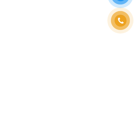
Vintage Taste Deli Cafe mang lại không gian ấm cúng
và sang trọng, nơi khách hàng có thể trải nghiệm
hương vị cổ điển và sự tinh tế.
Vintage Taste Deli Cafe mang lại không gian ấm cúng
và sang trọng, nơi khách hàng có thể trải nghiệm