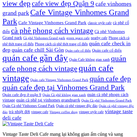
view đẹp
cafe view đẹp Quận 9
cafe vinhomes
Cafe Vintage Vinhomes Grand
grand park
Park
Cafe Vintage Vinhomes Grand Park
cà phê cổ
classic style cafe
cà phê phong cách vintage
điển
Cà phê Vinhomes
Grand park
nearby cafe
Phong cách cà
Cà phê Vinhomes Grand park
green space cafe
quán cafe check in
phê thời trang cổ điển
Phong cách cà phê thời trang cổ điển
đẹp
quán cafe chill Sài Gòn
Quán cafe cổ điển
Quán cafe cổ điển
quán cafe gần đây
quán
Quán Cafe không gian xanh
quán cafe
cafe phong cách vintage
vintage
quán cafe đẹp
Quán cafe Vintage Vinhomes Grand Park
quán cafe đẹp tại Vinhomes Grand Park
quán cà phê phogn cách
Quán cafe đẹp ở quận 9
Quán Cà phê không gian xanh
vintage
quán cà phê tại vinhomes grandparrk
Quán Cà phê Vinhomes Grand Park
Quán Cà phê Vinhomes Grand Park
Quán cà phê vintage độc đáo
Quán cà phê vintage độc
vintage taste
trà nhiệt đới
vintage cafe
vintage style cafe
đáo
Vintage coffee shop
deli cafe
Vintage Taste Deli Cafe mang lại không gian ấm cúng và sang