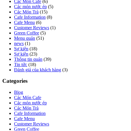
Các Món Cafe
(6)
Các món nước ép
(5)
Các Món Trà
(15)
Cafe Information
(8)
Cafe Menu
(6)
Customer Reviews
(1)
Green Coffee
(5)
Menu quán
(51)
news
(1)
Sự kiện
(18)
Sự kiện
(23)
Thông tin quán
(39)
Tin tức
(18)
Đánh giá của khách hàng
(3)
Categories
Blog
Các Món Cafe
Các món nước ép
Các Món Trà
Cafe Information
Cafe Menu
Customer Reviews
Green Coffee