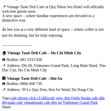
📍 Vintage Taste Deli Cafe at Quy Nhon Sea Hotel will officially
welcome guests soon.
A new space – where familiar experiences are elevated in a
distinctive way.
👍 See you at a very different kind of space – where coffee is not
just for drinking, but for truly enjoying.
_______________
🏠
Vintage Taste Deli Cafe – Ho Chi Minh City
☎️ Hotline: 083 3333 928
📌 Address: D9-28, Vinhomes Grand Park, Long Binh Ward, Thu
Duc City, Ho Chi Minh City
🏢
Vintage Taste Deli Cafe – Hoi An
☎️ Hotline: 0866 008 739
📌 Address: 39 Le Quy Don, Hoi An Ward, Da Nang City
Tags:
cafe phong cách cổ điển
cafe view đẹp Quận 9
quán cafe gần
đây
quán cafe vintage
quán cafe đẹp tại Vinhomes Grand Park
Share