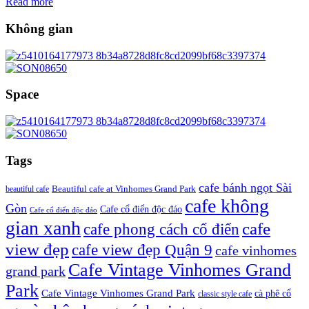
Read more
Không gian
Space
Tags
cafe bánh ngọt Sài
beautiful cafe
Beautiful cafe at Vinhomes Grand Park
cafe không
Gòn
Cafe cổ điển độc đáo
Cafe cổ điển độc đáo
gian xanh
cafe
cafe phong cách cổ điển
view đẹp
cafe view đẹp Quận 9
cafe vinhomes
Cafe Vintage Vinhomes Grand
grand park
Park
Cafe Vintage Vinhomes Grand Park
cà phê cổ
classic style cafe