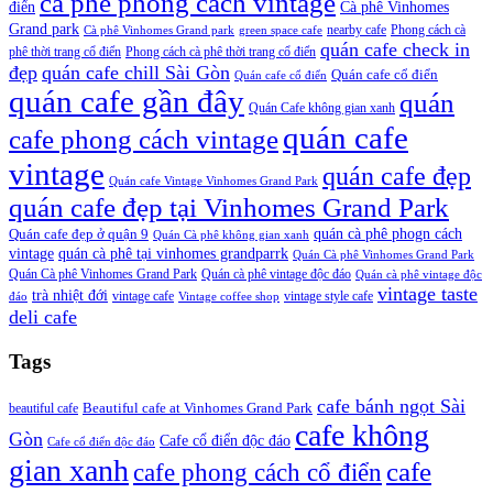
cà phê phong cách vintage
điển
Cà phê Vinhomes
Grand park
nearby cafe
Phong cách cà
Cà phê Vinhomes Grand park
green space cafe
quán cafe check in
phê thời trang cổ điển
Phong cách cà phê thời trang cổ điển
đẹp
quán cafe chill Sài Gòn
Quán cafe cổ điển
Quán cafe cổ điển
quán cafe gần đây
quán
Quán Cafe không gian xanh
quán cafe
cafe phong cách vintage
vintage
quán cafe đẹp
Quán cafe Vintage Vinhomes Grand Park
quán cafe đẹp tại Vinhomes Grand Park
quán cà phê phogn cách
Quán cafe đẹp ở quận 9
Quán Cà phê không gian xanh
vintage
quán cà phê tại vinhomes grandparrk
Quán Cà phê Vinhomes Grand Park
Quán Cà phê Vinhomes Grand Park
Quán cà phê vintage độc đáo
Quán cà phê vintage độc
vintage taste
trà nhiệt đới
vintage cafe
vintage style cafe
đáo
Vintage coffee shop
deli cafe
Tags
cafe bánh ngọt Sài
beautiful cafe
Beautiful cafe at Vinhomes Grand Park
cafe không
Gòn
Cafe cổ điển độc đáo
Cafe cổ điển độc đáo
gian xanh
cafe
cafe phong cách cổ điển