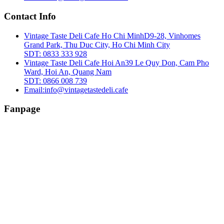
Contact Info
Vintage Taste Deli Cafe Ho Chi Minh
D9-28, Vinhomes
Grand Park, Thu Duc City, Ho Chi Minh City
SDT: 0833 333 928
Vintage Taste Deli Cafe Hoi An
39 Le Quy Don, Cam Pho
Ward, Hoi An, Quang Nam
SDT: 0866 008 739
Email:
info@vintagetastedeli.cafe
Fanpage