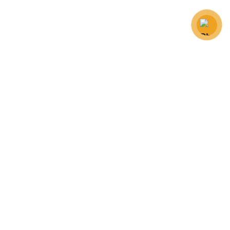
Vintage Taste Deli Cafe mang lại không gian ấm cúng
và sang trọng, nơi khách hàng có thể trải nghiệm
hương vị cổ điển và sự tinh tế.
Vintage Taste Deli Cafe mang lại không gian ấm cúng
và sang trọng, nơi khách hàng có thể trải nghiệm
hương vị cổ điển và sự tinh tế.