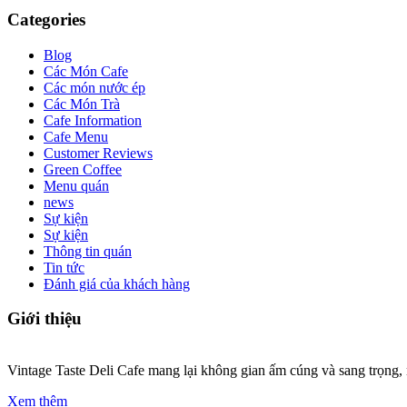
Categories
Blog
Các Món Cafe
Các món nước ép
Các Món Trà
Cafe Information
Cafe Menu
Customer Reviews
Green Coffee
Menu quán
news
Sự kiện
Sự kiện
Thông tin quán
Tin tức
Đánh giá của khách hàng
Giới thiệu
Vintage Taste Deli Cafe mang lại không gian ấm cúng và sang trọng, n
Xem thêm