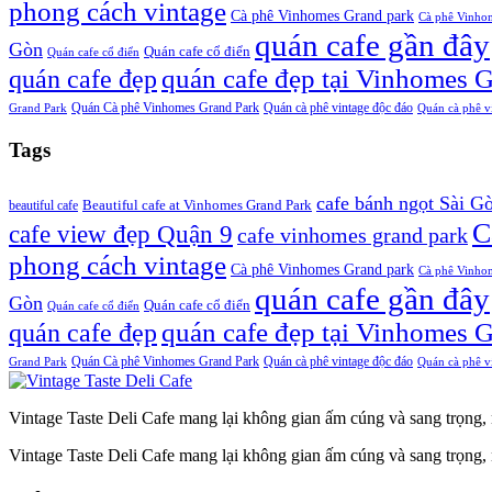
phong cách vintage
Cà phê Vinhomes Grand park
Cà phê Vinho
quán cafe gần đây
Gòn
Quán cafe cổ điển
Quán cafe cổ điển
quán cafe đẹp
quán cafe đẹp tại Vinhomes 
Quán Cà phê Vinhomes Grand Park
Quán cà phê vintage độc đáo
Grand Park
Quán cà phê v
Tags
cafe bánh ngọt Sài G
beautiful cafe
Beautiful cafe at Vinhomes Grand Park
C
cafe view đẹp Quận 9
cafe vinhomes grand park
phong cách vintage
Cà phê Vinhomes Grand park
Cà phê Vinho
quán cafe gần đây
Gòn
Quán cafe cổ điển
Quán cafe cổ điển
quán cafe đẹp
quán cafe đẹp tại Vinhomes 
Quán Cà phê Vinhomes Grand Park
Quán cà phê vintage độc đáo
Grand Park
Quán cà phê v
Vintage Taste Deli Cafe mang lại không gian ấm cúng và sang trọng, n
Vintage Taste Deli Cafe mang lại không gian ấm cúng và sang trọng, n