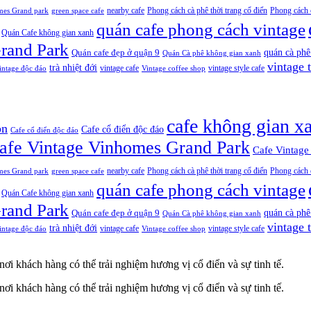
nearby cafe
Phong cách cà phê thời trang cổ điển
Phong cách c
mes Grand park
green space cafe
quán cafe phong cách vintage
Quán Cafe không gian xanh
Grand Park
quán cà phê
Quán cafe đẹp ở quận 9
Quán Cà phê không gian xanh
vintage t
trà nhiệt đới
vintage cafe
vintage style cafe
intage độc đáo
Vintage coffee shop
cafe không gian x
òn
Cafe cổ điển độc đáo
Cafe cổ điển độc đáo
afe Vintage Vinhomes Grand Park
Cafe Vintage
nearby cafe
Phong cách cà phê thời trang cổ điển
Phong cách c
mes Grand park
green space cafe
quán cafe phong cách vintage
Quán Cafe không gian xanh
Grand Park
quán cà phê
Quán cafe đẹp ở quận 9
Quán Cà phê không gian xanh
vintage t
trà nhiệt đới
vintage cafe
vintage style cafe
intage độc đáo
Vintage coffee shop
ơi khách hàng có thể trải nghiệm hương vị cổ điển và sự tinh tế.
ơi khách hàng có thể trải nghiệm hương vị cổ điển và sự tinh tế.