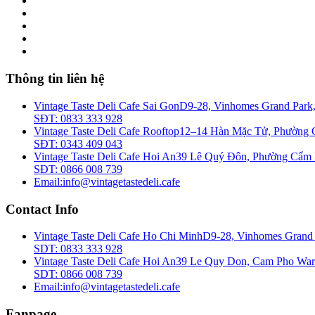
Thông tin liên hệ
Vintage Taste Deli Cafe Sai Gon
D9-28, Vinhomes Grand Park,
SĐT: 0833 333 928
Vintage Taste Deli Cafe Rooftop
12–14 Hàn Mặc Tử, Phường 
SĐT: 0343 409 043
Vintage Taste Deli Cafe Hoi An
39 Lê Quý Đôn, Phường Cẩm 
SĐT: 0866 008 739
Email:
info@vintagetastedeli.cafe
Contact Info
Vintage Taste Deli Cafe Ho Chi Minh
D9-28, Vinhomes Grand 
SDT: 0833 333 928
Vintage Taste Deli Cafe Hoi An
39 Le Quy Don, Cam Pho War
SDT: 0866 008 739
Email:
info@vintagetastedeli.cafe
Fanpage