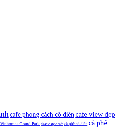
anh
cafe view đẹp
cafe phong cách cổ điển
cà phê
 Vinhomes Grand Park
cà phê cổ điển
classic style cafe