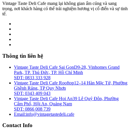
Vintage Taste Deli Cafe mang lại không gian ấm cúng và sang
trọng, nơi khách hàng có thể trải nghiệm hương vị cổ điển và sự tinh
tế.
Thông tin liên hệ
Vintage Taste Deli Cafe Sai Gon
D9-28, Vinhomes Grand
Park, TP. Thủ Đức, TP. Hồ Chí Minh
SĐT: 0833 333 928
Vintage Taste Deli Cafe Rooftop
12–14 Hàn Mặc Tử, Phường
Ghềnh Ráng, TP Quy Nhơn
SĐT: 0343 409 043
Vintage Taste Deli Cafe Hoi An
39 Lê Quý Đôn, Phường
Cẩm Phổ, Hội An, Quảng Nam
SĐT: 0866 008 739
Email:
info@vintagetastedeli.cafe
Contact Info