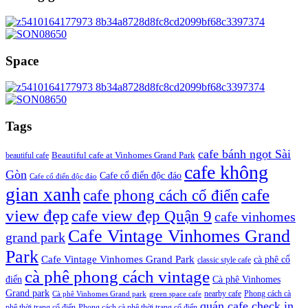
Space
Tags
cafe bánh ngọt Sài
beautiful cafe
Beautiful cafe at Vinhomes Grand Park
cafe không
Gòn
Cafe cổ điển độc đáo
Cafe cổ điển độc đáo
gian xanh
cafe
cafe phong cách cổ điển
view đẹp
cafe view đẹp Quận 9
cafe vinhomes
Cafe Vintage Vinhomes Grand
grand park
Park
Cafe Vintage Vinhomes Grand Park
cà phê cổ
classic style cafe
cà phê phong cách vintage
điển
Cà phê Vinhomes
Grand park
nearby cafe
Phong cách cà
Cà phê Vinhomes Grand park
green space cafe
quán cafe check in
phê thời trang cổ điển
Phong cách cà phê thời trang cổ điển