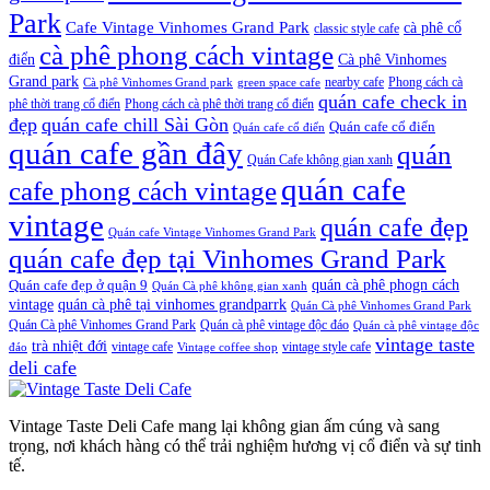
Park
Cafe Vintage Vinhomes Grand Park
cà phê cổ
classic style cafe
cà phê phong cách vintage
điển
Cà phê Vinhomes
Grand park
nearby cafe
Phong cách cà
Cà phê Vinhomes Grand park
green space cafe
quán cafe check in
phê thời trang cổ điển
Phong cách cà phê thời trang cổ điển
đẹp
quán cafe chill Sài Gòn
Quán cafe cổ điển
Quán cafe cổ điển
quán cafe gần đây
quán
Quán Cafe không gian xanh
quán cafe
cafe phong cách vintage
vintage
quán cafe đẹp
Quán cafe Vintage Vinhomes Grand Park
quán cafe đẹp tại Vinhomes Grand Park
quán cà phê phogn cách
Quán cafe đẹp ở quận 9
Quán Cà phê không gian xanh
vintage
quán cà phê tại vinhomes grandparrk
Quán Cà phê Vinhomes Grand Park
Quán Cà phê Vinhomes Grand Park
Quán cà phê vintage độc đáo
Quán cà phê vintage độc
vintage taste
trà nhiệt đới
vintage cafe
vintage style cafe
đáo
Vintage coffee shop
deli cafe
Vintage Taste Deli Cafe mang lại không gian ấm cúng và sang
trọng, nơi khách hàng có thể trải nghiệm hương vị cổ điển và sự tinh
tế.