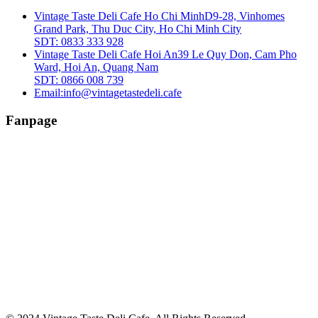
Vintage Taste Deli Cafe Ho Chi Minh
D9-28, Vinhomes
Grand Park, Thu Duc City, Ho Chi Minh City
SDT: 0833 333 928
Vintage Taste Deli Cafe Hoi An
39 Le Quy Don, Cam Pho
Ward, Hoi An, Quang Nam
SDT: 0866 008 739
Email:
info@vintagetastedeli.cafe
Fanpage