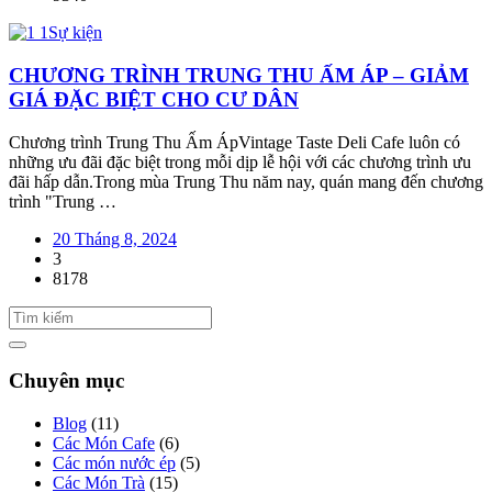
Sự kiện
CHƯƠNG TRÌNH TRUNG THU ẤM ÁP – GIẢM
GIÁ ĐẶC BIỆT CHO CƯ DÂN
Chương trình Trung Thu Ấm Áp ​Vintage Taste Deli Cafe luôn có
những ưu đãi đặc biệt trong mỗi dịp lễ hội với các chương trình ưu
đãi hấp dẫn.Trong mùa Trung Thu năm nay, quán mang đến chương
trình "Trung …
20 Tháng 8, 2024
3
8178
Chuyên mục
Blog
(11)
Các Món Cafe
(6)
Các món nước ép
(5)
Các Món Trà
(15)