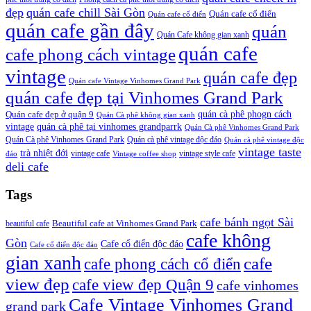
đẹp
quán cafe chill Sài Gòn
Quán cafe cổ điển
Quán cafe cổ điển
quán cafe gần đây
quán
Quán Cafe không gian xanh
quán cafe
cafe phong cách vintage
vintage
quán cafe đẹp
Quán cafe Vintage Vinhomes Grand Park
quán cafe đẹp tại Vinhomes Grand Park
quán cà phê phogn cách
Quán cafe đẹp ở quận 9
Quán Cà phê không gian xanh
vintage
quán cà phê tại vinhomes grandparrk
Quán Cà phê Vinhomes Grand Park
Quán Cà phê Vinhomes Grand Park
Quán cà phê vintage độc đáo
Quán cà phê vintage độc
vintage taste
trà nhiệt đới
vintage cafe
vintage style cafe
đáo
Vintage coffee shop
deli cafe
Tags
cafe bánh ngọt Sài
beautiful cafe
Beautiful cafe at Vinhomes Grand Park
cafe không
Gòn
Cafe cổ điển độc đáo
Cafe cổ điển độc đáo
gian xanh
cafe
cafe phong cách cổ điển
view đẹp
cafe view đẹp Quận 9
cafe vinhomes
Cafe Vintage Vinhomes Grand
grand park