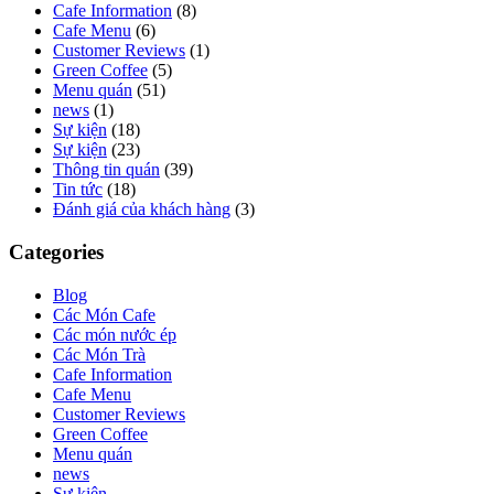
Cafe Information
(8)
Cafe Menu
(6)
Customer Reviews
(1)
Green Coffee
(5)
Menu quán
(51)
news
(1)
Sự kiện
(18)
Sự kiện
(23)
Thông tin quán
(39)
Tin tức
(18)
Đánh giá của khách hàng
(3)
Categories
Blog
Các Món Cafe
Các món nước ép
Các Món Trà
Cafe Information
Cafe Menu
Customer Reviews
Green Coffee
Menu quán
news
Sự kiện