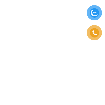
Vintage Taste Deli Cafe mang lại không gian ấm cúng
và sang trọng, nơi khách hàng có thể trải nghiệm
hương vị cổ điển và sự tinh tế.